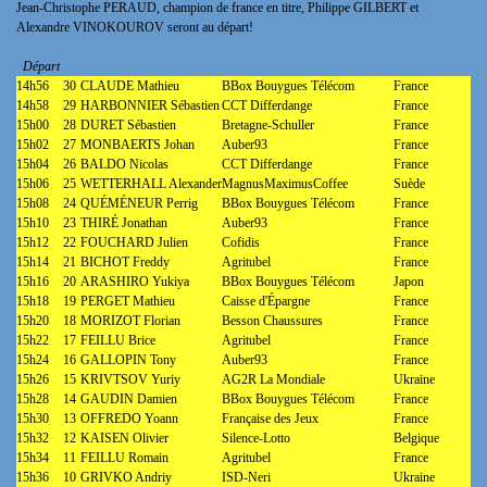
Jean-Christophe PERAUD, champion de france en titre, Philippe GILBERT et
Alexandre VINOKOUROV seront au départ!
Départ
14h56
30
CLAUDE Mathieu
BBox Bouygues Télécom
France
14h58
29
HARBONNIER Sébastien
CCT Differdange
France
15h00
28
DURET Sébastien
Bretagne-Schuller
France
15h02
27
MONBAERTS Johan
Auber93
France
15h04
26
BALDO Nicolas
CCT Differdange
France
15h06
25
WETTERHALL Alexander
MagnusMaximusCoffee
Suède
15h08
24
QUÉMÉNEUR Perrig
BBox Bouygues Télécom
France
15h10
23
THIRÉ Jonathan
Auber93
France
15h12
22
FOUCHARD Julien
Cofidis
France
15h14
21
BICHOT Freddy
Agritubel
France
15h16
20
ARASHIRO Yukiya
BBox Bouygues Télécom
Japon
15h18
19
PERGET Mathieu
Caisse d'Épargne
France
15h20
18
MORIZOT Florian
Besson Chaussures
France
15h22
17
FEILLU Brice
Agritubel
France
15h24
16
GALLOPIN Tony
Auber93
France
15h26
15
KRIVTSOV Yuriy
AG2R La Mondiale
Ukraine
15h28
14
GAUDIN Damien
BBox Bouygues Télécom
France
15h30
13
OFFREDO Yoann
Française des Jeux
France
15h32
12
KAISEN Olivier
Silence-Lotto
Belgique
15h34
11
FEILLU Romain
Agritubel
France
15h36
10
GRIVKO Andriy
ISD-Neri
Ukraine