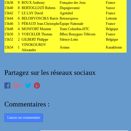
15h38
9
ROUX Anthony
Française des Jeux
France
15h40
8
BERTOGLIATI Rubens
Diquigiovanni
Suisse
15h42
7
LE LAY David
Agritubel
France
15h44
6
BELOHVOSCIKS Raivis
Betonexpress
Lettonie
15h46
5
PÉRAUD Jean-Christophe
Équipe Nationale
France
15h48
4
MONFORT Maxime
Team Columbia-HTC
Belgique
15h50
3
VOECKLER Thomas
BBox Bouygues Télécom
France
15h52
2
GILBERT Philippe
Silence-Lotto
Belgique
VINOKOUROV
15h54
1
Astana
Kazakhstan
Alexandre
Partagez sur les réseaux sociaux
Commentaires :
Laisser un commentaire