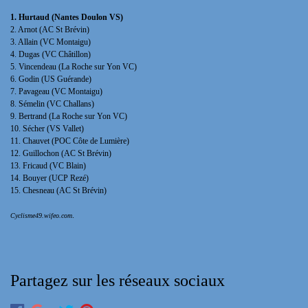
1. Hurtaud (Nantes Doulon VS)
2. Arnot (AC St Brévin)
3. Allain (VC Montaigu)
4. Dugas (VC Châtillon)
5. Vincendeau (La Roche sur Yon VC)
6. Godin (US Guérande)
7. Pavageau (VC Montaigu)
8. Sémelin (VC Challans)
9. Bertrand
(La Roche sur Yon VC)
10. Sécher (VS Vallet)
11. Chauvet (POC Côte de Lumière)
12. Guillochon (
AC St Brévin)
13. Fricaud (VC Blain)
14. Bouyer (UCP Rezé)
15. Chesneau
(
AC St Brévin)
.
Cyclisme49.wifeo.com
Partagez sur les réseaux sociaux