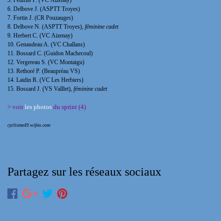
6. Delbove J. (ASPTT Troyes)
7. Fortin J. (CR Pouzauges)
8. Delbove N. (
ASPTT Troyes),
féminine cadet
9. Herbert C. (VC Aizenay)
10. Genaudeau A. (VC Challans)
11. Bossard C. (Guidon Machecoul)
12. Vergereau S. (VC Montaigu)
13. Rethoré P. (Beaupréau VS)
14. Laidin R. (VC Les Herbiers)
15. Bossard J. (VS Valllet)
,
féminine cadet
> voir
les photos
du sprint (4)
cyclisme49.wifeo.com
Partagez sur les réseaux sociaux