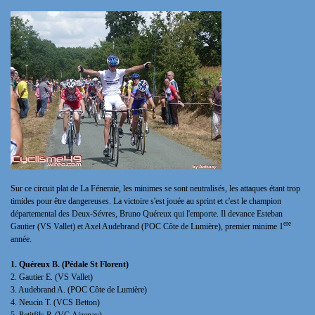
Sur ce circuit plat de La Féneraie, les minimes se sont neutralisés, les attaques étant trop
timides pour être dangereuses. La victoire s'est jouée au sprint et c'est le champion
départemental des Deux-Sévres, Bruno Quéreux qui l'emporte. Il devance Esteban
ere
Gautier (VS Vallet) et Axel Audebrand (
POC Côte de Lumière), premier minime 1
année.
1. Quéreux B. (Pédale St Florent)
2. Gautier E. (VS Vallet)
3. Audebrand A. (POC Côte de Lumière)
4. Neucin T. (VCS Betton)
5. Petitfils P. (VC Aizenay)