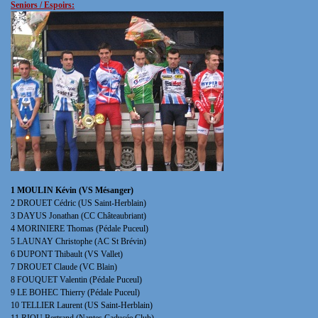
Seniors / Espoirs:
1 MOULIN Kévin (VS Mésanger)
2 DROUET Cédric (US Saint-Herblain)
3 DAYUS Jonathan (CC Châteaubriant)
4 MORINIERE Thomas (Pédale Puceul)
5 LAUNAY Christophe (AC St Brévin)
6 DUPONT Thibault (VS Vallet)
7 DROUET Claude (VC Blain)
8 FOUQUET Valentin (Pédale Puceul)
9 LE BOHEC Thierry (Pédale Puceul)
10 TELLIER Laurent (US Saint-Herblain)
11 RIOU Bertrand (Nantes Caducée Club)