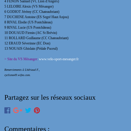
4 FENON Samuel (VC Lion d'Angers)
5 LELOIRE Alexis (VS Mésanger)
6 GODIOT Jérémy (CC Chateaubriant)
7 DUCHENE Antoine (ES Segré Haut Anjou)
8 RIVAL Elodie (US Pontchâteau)
9 RIVAL Lucie (US Pontchâteau)
10 DOUAUD Firmin (AC St Brévin)
11 ROLLARD Guillaume (CC Chateaubriant)
12 ERAUD Séverinne (EC Don)
13 NOUAIS Ghislain (Pédale Puceul)
> Site du VS Mésanger:
www.velo-sport-mesanger.fr
Remerciements à Lhériaud F.,
cyclisme49.wifeo.com.
Partagez sur les réseaux sociaux
Commentaires :