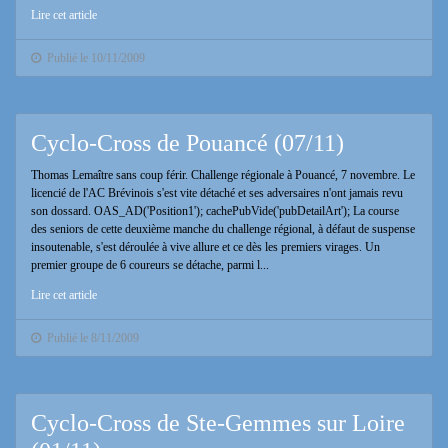
Lire cet article
Publié le 10/11/2009
Cyclo-Cross de Pouancé (07/11)
Thomas Lemaître sans coup férir. Challenge régionale à Pouancé, 7 novembre. Le
licencié de l'AC Brévinois s'est vite détaché et ses adversaires n'ont jamais revu
son dossard. OAS_AD('Position1'); cachePubVide('pubDetailArt'); La course
des seniors de cette deuxième manche du challenge régional, à défaut de suspense
insoutenable, s'est déroulée à vive allure et ce dès les premiers virages. Un
premier groupe de 6 coureurs se détache, parmi l...
Lire cet article
Publié le 8/11/2009
Cyclo-Cross de Ste-Gemmes sur Loire