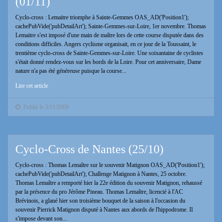
(01/11)
Cyclo-cross : Lemaitre triomphe à Sainte-Gemmes OAS_AD('Position1');
cachePubVide('pubDetailArt'); Sainte-Gemmes-sur-Loire, 1er novembre. Thomas
Lemaitre s'est imposé d'une main de maître lors de cette course disputée dans des
conditions difficiles. Angers cyclisme organisait, en ce jour de la Toussaint, le
trentième cyclo-cross de Sainte-Gemmes-sur-Loire. Une soixantaine de cyclistes
s'était donné rendez-vous sur les bords de la Loire. Pour cet anniversaire, Dame
nature n'a pas été généreuse puisque la course...
Lire cet article
Publié le 3/11/2009
Cyclo-Cross de Nantes (25/10)
Cyclo-cross : Thomas Lemaître sur le souvenir Matignon OAS_AD('Position1');
cachePubVide('pubDetailArt'); Challenge Matignon à Nantes, 25 octobre.
Thomas Lemaître a remporté hier la 22e édition du souvenir Matignon, rehaussé
par la présence du pro Jérôme Pineau. Thomas Lemaître, licencié à l'AC
Brévinois, a glané hier son troisième bouquet de la saison à l'occasion du
souvenir Pierrick Matignon disputé à Nantes aux abords de l'hippodrome. Il
s'impose devant son...