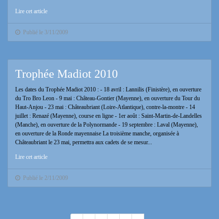
Lire cet article
Publié le 3/11/2009
Trophée Madiot 2010
Les dates du Trophée Madiot 2010 : - 18 avril : Lannilis (Finistère), en ouverture
du Tro Bro Leon - 9 mai : Château-Gontier (Mayenne), en ouverture du Tour du
Haut-Anjou - 23 mai : Châteaubriant (Loire-Atlantique), contre-la-montre - 14
juillet : Renazé (Mayenne), course en ligne - 1er août : Saint-Martin-de-Landelles
(Manche), en ouverture de la Polynormande - 19 septembre : Laval (Mayenne),
en ouverture de la Ronde mayennaise La troisième manche, organisée à
Châteaubriant le 23 mai, permettra aux cadets de se mesur...
Lire cet article
Publié le 2/11/2009
...